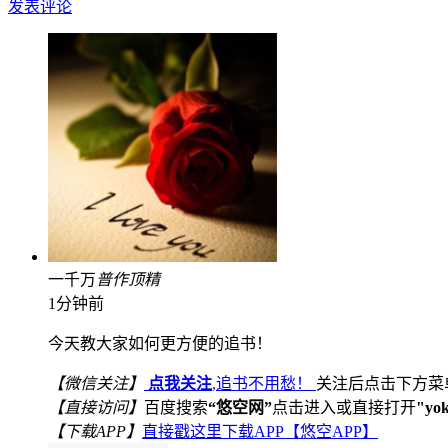
发表评论
一千万
普
作
顶
精
1分钟前
今天教大家如何更方便的追书！
【微信关注】
点我关注
,追书不用愁！
关注后点击下方菜
【直接访问】
百度搜索
“悠空网”
点击进入或直接打开
"yo
【下载APP】
直接戳这里下载APP【悠空APP】