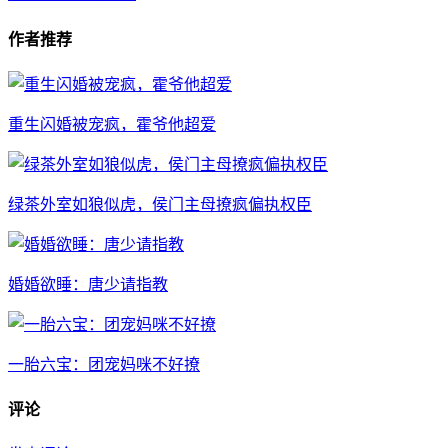
作者推荐
重生闪婚被宠疯，霍爷他超爱
绿茶外室如狼似虎，侯门主母撩疯偏执权臣
婚婚欲睡：唐少请指教
一胎六宝：团宠妈咪不好撩
评论