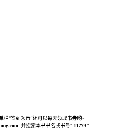
单栏“签到领币”还可以每天领取书券哟~
kong.com"
并搜索本书书名或书号"
11779
"