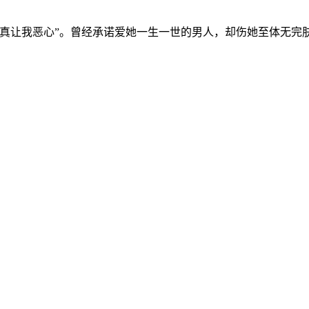
让我恶心”。曾经承诺爱她一生一世的男人，却伤她至体无完肤.