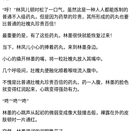
“呼！”林凤儿顿时松了一口气，虽然这是一种人人都能炼制的
普通不入级药丸，但是因为药草的珍贵，其所形成的药丸也要
比普通的壯魄丸珍贵百倍！
最重要的是，有了这些药丸，林墨很快就能恢复过来！
当下，林凤儿小心的捧着药丸，来到林墨身边。
小心的撬开林墨的嘴，将一粒壯魄丸放入其嘴中。
几个呼吸间，壯魄丸便融化顺着喉咙流入腹中。
不愧是比普通壯魄丸珍贵百倍的药丸，药一入腹，林墨的脸色
就变得红润起来，心跳变得强劲有力。
“咚”“咚”“咚”
林墨的心跳声从起初的微弱变成像大鼓撞击般，裸露在外的皮
肤顿时一片通红。