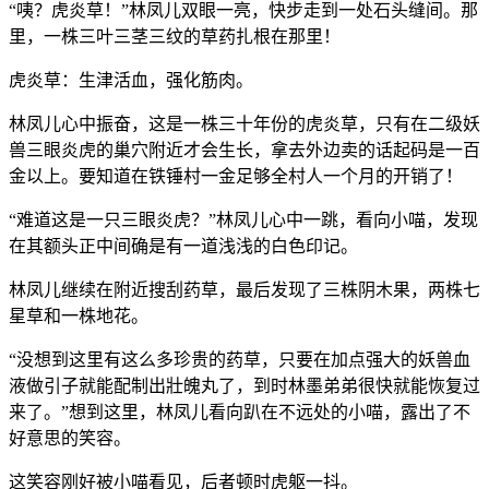
“咦？虎炎草！”林凤儿双眼一亮，快步走到一处石头缝间。那
里，一株三叶三茎三纹的草药扎根在那里！
虎炎草：生津活血，强化筋肉。
林凤儿心中振奋，这是一株三十年份的虎炎草，只有在二级妖
兽三眼炎虎的巢穴附近才会生长，拿去外边卖的话起码是一百
金以上。要知道在铁锤村一金足够全村人一个月的开销了！
“难道这是一只三眼炎虎？”林凤儿心中一跳，看向小喵，发现
在其额头正中间确是有一道浅浅的白色印记。
林凤儿继续在附近搜刮药草，最后发现了三株阴木果，两株七
星草和一株地花。
“没想到这里有这么多珍贵的药草，只要在加点强大的妖兽血
液做引子就能配制出壯魄丸了，到时林墨弟弟很快就能恢复过
来了。”想到这里，林凤儿看向趴在不远处的小喵，露出了不
好意思的笑容。
这笑容刚好被小喵看见，后者顿时虎躯一抖。