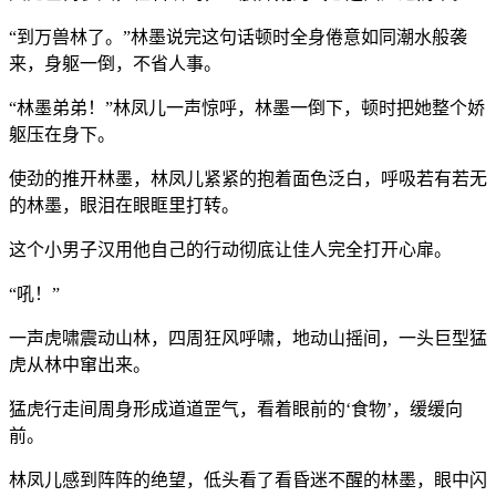
“到万兽林了。”林墨说完这句话顿时全身倦意如同潮水般袭
来，身躯一倒，不省人事。
“林墨弟弟！”林凤儿一声惊呼，林墨一倒下，顿时把她整个娇
躯压在身下。
使劲的推开林墨，林凤儿紧紧的抱着面色泛白，呼吸若有若无
的林墨，眼泪在眼眶里打转。
这个小男子汉用他自己的行动彻底让佳人完全打开心扉。
“吼！”
一声虎啸震动山林，四周狂风呼啸，地动山摇间，一头巨型猛
虎从林中窜出来。
猛虎行走间周身形成道道罡气，看着眼前的‘食物’，缓缓向
前。
林凤儿感到阵阵的绝望，低头看了看昏迷不醒的林墨，眼中闪