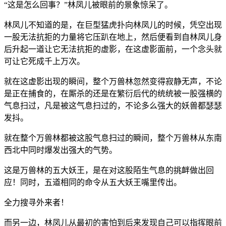
“这是怎么回事？”林凤儿被眼前的景象惊呆了。
林凤儿不知道的是，在巨型猛虎扑向林凤儿的时候，凭空出现
一股无法抗拒的力量将它压趴在地上，然后便看到自林凤儿身
后升起一道让它无法抗拒的虚影，在这虚影面前，一个念头就
可让它死成千上万次。
就在这虚影出现的瞬间，整个万兽林忽然变得寂静无声，不论
是正在捕食的，在厮杀的还是在繁衍后代的统统被一股强横的
气息扫过，凡是被这气息扫过的，不论多么强大的妖兽都瑟瑟
发抖。
就在整个万兽林都被这股气息扫过的瞬间，整个万兽林从东南
西北中同时爆发出强大的气势。
这是万兽林的五大妖王，是在对这股陌生气息的挑衅做出回
应！同时，五道相同的命令从五大妖王嘴里传出。
全力搜寻外来者！
而另一边，林凤儿从最初的害怕到后来发现自己可以指挥眼前