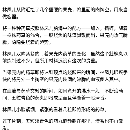
林凤儿从附近捡了几个坚硬的果壳，将里面的肉掏空，用来当
做容器。
将一种种药草按照林凤儿脑海中的配方一一加入，捣碎，随着
一株株药草的混合，一股烧焦的味道飘散而出，果壳内热气腾
腾，隐隐要烧着的趋势。
林凤儿双眸紧紧的盯着果壳内药草的变化，虽然这个壯魄丸以
前炼制过不少，但所用材料远没有这次的贵重。
当果壳内的药草即将达到顶点灼烧起来的瞬间，林凤儿眼疾手
快的将另外一个掏空的果壳内装满的沸腾的血液倒入其中。
在血液与药草交融的瞬间，如同煮开的沸水一般，不断滚动
间，五粒青色的药丸即将成型而且伴随着一股清香。
林凤儿小脸紧绷，紧张的看着几粒即将形成的药草。
过了片刻，五粒淡青色的药丸静静躺在那里，清香也不再散
发。