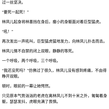
过一丝坚决。
“要死一起死！”
林凤儿起身将林墨挡在身后，瘦小的身躯面对着巨型猛虎。
“吼！”
再次发出一声吼叫，巨型猛虎猛地发力，向林凤儿扑击而去。
林凤儿情不自禁的闭上双眼，静静的等死。
一个呼吸，两个呼吸，三个呼吸。
“我还没死吗？”仿佛过了很久，林凤儿没有感到疼痛，不由得
睁开双眼。
顿时，眼前的一幕让她愕然。
只见原本气势汹汹的老虎在离林凤儿不到十米之外，匍匐着身
躯，瑟瑟发抖，虎眼充满了畏惧。