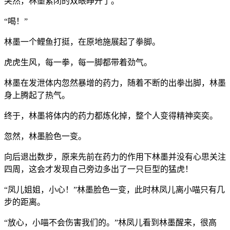
突然，林墨紧闭的双眼睁开了。
“喝！”
林墨一个鲤鱼打挺，在原地施展起了拳脚。
虎虎生风，每一拳，每一脚都带着劲气。
林墨在发泄体内忽然暴增的药力，随着不断的出拳出脚，林墨
身上腾起了热气。
终于，林墨将体内的药力都炼化掉，整个人变得精神奕奕。
忽然，林墨脸色一变。
向后退出数步，原来先前在药力的作用下林墨并没有心思关注
四周，这会才发现自己旁边多出了一只巨型的猛虎！
“凤儿姐姐，小心！”林墨脸色一变，此时林凤儿离小喵只有几
步的距离。
“放心，小喵不会伤害我们的。”林凤儿看到林墨醒来，很高