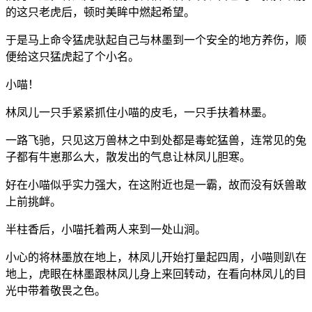
的这只老虎后，顿时美眸中燃起希望。
于是马上命令猛虎驮起自己与林墨到一个安全的地方养伤，顺
便给这只猛虎起了个小名。
小喵！
林凤儿一只手紧紧抓住小喵的皮毛，一只手扶着林墨。
一路飞驰，只见这万兽林之中到处都是毒蛇猛兽，连常见的兔
子都有牛崽那么大，散发出的气息让林凤儿胆寒。
好在小喵似乎实力强大，在这附近也是一霸，故而没有妖兽敢
上前挑衅。
半柱香后，小喵托着两人来到一处山涧。
小心的将林墨放在地上，林凤儿开始打量起四周，小喵则趴在
地上，虎眼在林墨跟林凤儿身上来回转动，在看向林凤儿的目
光中带着敬畏之色。