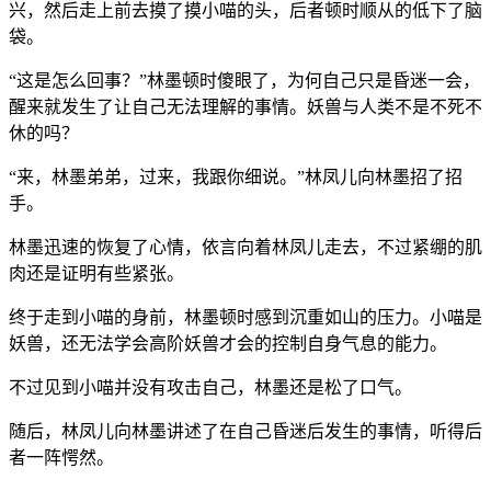
兴，然后走上前去摸了摸小喵的头，后者顿时顺从的低下了脑
袋。
“这是怎么回事？”林墨顿时傻眼了，为何自己只是昏迷一会，
醒来就发生了让自己无法理解的事情。妖兽与人类不是不死不
休的吗？
“来，林墨弟弟，过来，我跟你细说。”林凤儿向林墨招了招
手。
林墨迅速的恢复了心情，依言向着林凤儿走去，不过紧绷的肌
肉还是证明有些紧张。
终于走到小喵的身前，林墨顿时感到沉重如山的压力。小喵是
妖兽，还无法学会高阶妖兽才会的控制自身气息的能力。
不过见到小喵并没有攻击自己，林墨还是松了口气。
随后，林凤儿向林墨讲述了在自己昏迷后发生的事情，听得后
者一阵愕然。