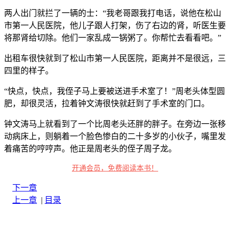
两人出门就拦了一辆的士：“我老哥跟我打电话，说他在松山
市第一人民医院，他儿子跟人打架，伤了右边的肾，听医生要
将那肾给切除。他们一家乱成一锅粥了。你帮忙去看看吧。”
出租车很快就到了松山市第一人民医院，距离并不是很远，三
四里的样子。
“快点，快点，我侄子马上要被送进手术室了！”周老头体型圆
肥，却很灵活，拉着钟文涛很快就赶到了手术室的门口。
钟文涛马上就看到了一个比周老头还胖的胖子。在旁边一张移
动病床上，则躺着一个脸色惨白的二十多岁的小伙子，嘴里发
着痛苦的哼哼声。他正是周老头的侄子周子龙。
开通会员，免费阅读本书！
下一章
上一章
|
目录