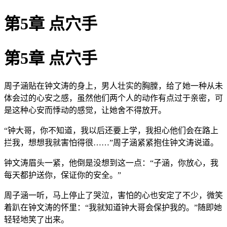
第5章 点穴手
第5章 点穴手
周子涵贴在钟文涛的身上，男人壮实的胸膛，给了她一种从未
体会过的心安之感，虽然他们两个人的动作有点过于亲密，可
是这种心安而悸动的感觉，让她舍不得放开。
“钟大哥，你不知道，我以后还要上学，我担心他们会在路上
拦我，想想我就害怕得很……”周子涵紧紧抱住钟文涛说道。
钟文涛眉头一紧，他倒是没想到这一点：“子涵，你放心，我
每天都护送你，保证你的安全。”
周子涵一听，马上停止了哭泣，害怕的心也安定了不少，微笑
着趴在钟文涛的怀里：“我就知道钟大哥会保护我的。”随即她
轻轻地笑了出来。