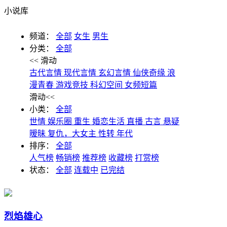
小说库
频道：
全部
女生
男生
分类：
全部
<< 滑动
古代言情
现代言情
玄幻言情
仙侠奇缘
浪
漫青春
游戏竞技
科幻空间
女频短篇
滑动<<
小类：
全部
世情
娱乐圈
重生
婚恋生活
直播
古言
悬疑
暧昧
复仇，大女主
性转
年代
排序：
全部
人气榜
畅销榜
推荐榜
收藏榜
打赏榜
状态：
全部
连载中
已完结
烈焰雄心