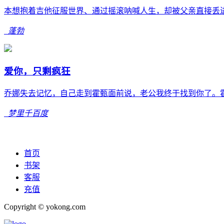
本想抱着吉他征服世界、通过摇滚呐喊人生，却被父亲直接丢进消
蓬勃
爱你，只剩疯狂
乔娜失去记忆，自己走到霍甄面前说，老公我终于找到你了。霍
梦里千百度
首页
书架
客服
充值
Copyright © yokong.com