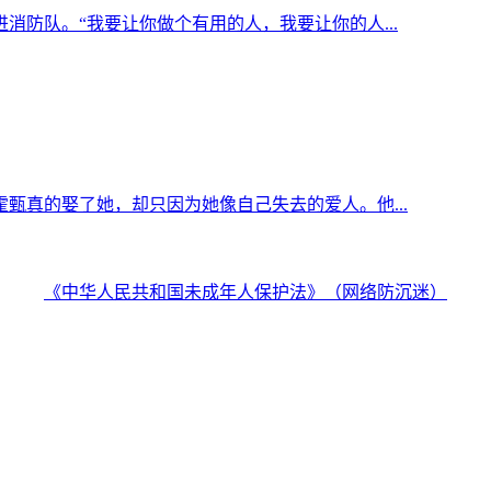
防队。“我要让你做个有用的人，我要让你的人...
甄真的娶了她，却只因为她像自己失去的爱人。他...
《中华人民共和国未成年人保护法》（网络防沉迷）