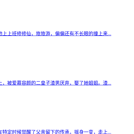
上上班修修仙，旅旅游，偏偏还有不长眼的撞上来...
，被爱慕容颜的二皇子渣男厌弃，娶了她姐姐。渣...
特定时候觉醒了父亲留下的传承，摇身一变，走上...