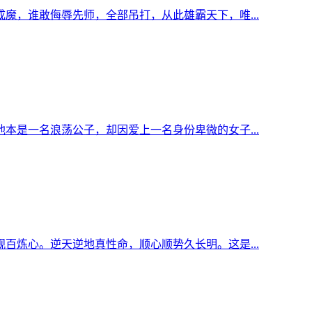
魔，谁敢侮辱先师，全部吊打，从此雄霸天下，唯...
本是一名浪荡公子，却因爱上一名身份卑微的女子...
百炼心。逆天逆地真性命，顺心顺势久长明。这是...