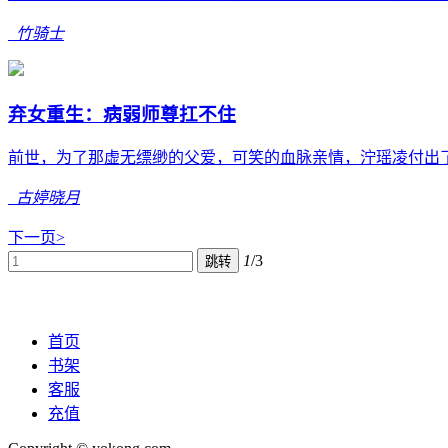
竹骑士
弃女重生：病弱师尊扛不住
前世，为了那虚无缥缈的父爱，可笑的血脉亲情，泞瑶凌付出了
古婷晓月
下一页>
1
/3
跳转
首页
书架
客服
充值