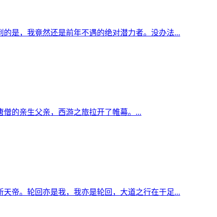
的是，我竟然还是前年不遇的绝对潜力者。没办法...
僧的亲生父亲，西游之旅拉开了帷幕。...
天帝。轮回亦是我，我亦是轮回，大道之行在于足...