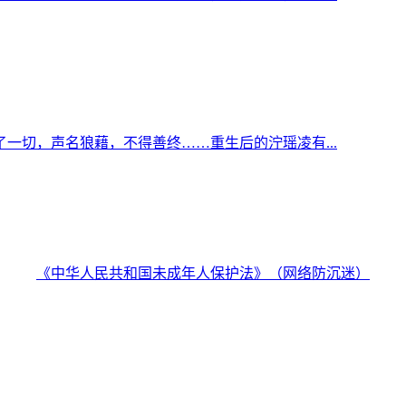
一切，声名狼藉，不得善终……重生后的泞瑶凌有...
《中华人民共和国未成年人保护法》（网络防沉迷）