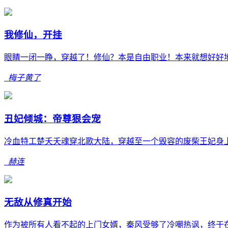
我修仙，开挂
眼睛一闭一睁，穿越了！修仙？本是自由职业！本来就想好好地
梅子黄了
丑妃倾城：帝尊狠会宠
冷血特工楚夭夭魂穿北歌大陆，穿越至一个毁容的废柴王妃身上
赫连
无敌从修真开始
作为被所有人看不起的上门女婿，秦风受够了冷嘲热讽，终于在