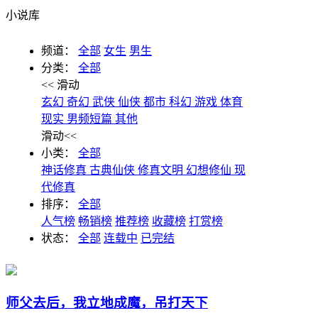
小说库
频道：
全部
女生
男生
分类：
全部
<< 滑动
玄幻
奇幻
武侠
仙侠
都市
科幻
游戏
体育
现实
男频短篇
其他
滑动<<
小类：
全部
神话修真
古典仙侠
修真文明
幻想修仙
现
代修真
排序：
全部
人气榜
畅销榜
推荐榜
收藏榜
打赏榜
状态：
全部
连载中
已完结
师父去后，我立地成魔，吊打天下