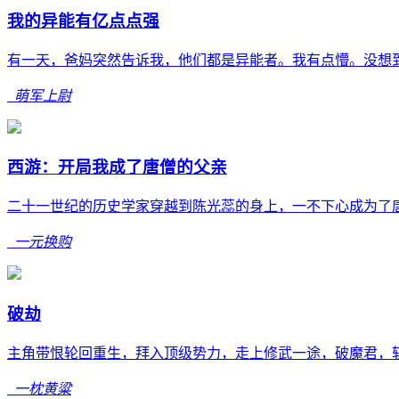
我的异能有亿点点强
有一天，爸妈突然告诉我，他们都是异能者。我有点懵。没想到
萌军上尉
西游：开局我成了唐僧的父亲
二十一世纪的历史学家穿越到陈光蕊的身上，一不下心成为了唐
一元换购
破劫
主角带恨轮回重生，拜入顶级势力，走上修武一途，破魔君，斩
一枕黄粱