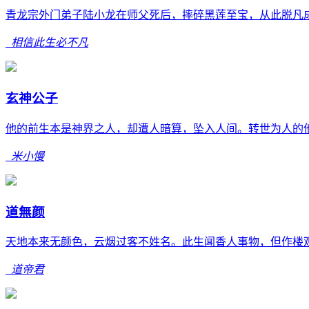
青龙宗外门弟子陆小龙在师父死后，摔碎黑莲至宝，从此脱凡成
相信此生必不凡
玄神公子
他的前生本是神界之人，却遭人暗算，坠入人间。转世为人的他
米小慢
道無颜
天地本来无颜色，云烟过客不姓名。此生闻香人事物，但作楼观
道帝君