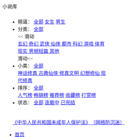
小说库
频道：
全部
女生
男生
分类：
全部
<< 滑动
玄幻
奇幻
武侠
仙侠
都市
科幻
游戏
体育
现实
男频短篇
其他
滑动<<
小类：
全部
神话修真
古典仙侠
修真文明
幻想修仙
现
代修真
排序：
全部
人气榜
畅销榜
推荐榜
收藏榜
打赏榜
状态：
全部
连载中
已完结
《中华人民共和国未成年人保护法》（网络防沉迷）
首页