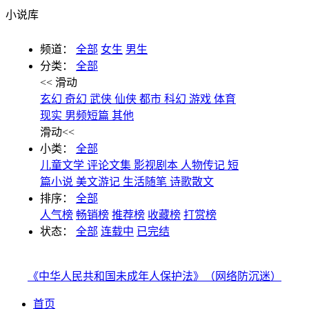
小说库
频道：
全部
女生
男生
分类：
全部
<< 滑动
玄幻
奇幻
武侠
仙侠
都市
科幻
游戏
体育
现实
男频短篇
其他
滑动<<
小类：
全部
儿童文学
评论文集
影视剧本
人物传记
短
篇小说
美文游记
生活随笔
诗歌散文
排序：
全部
人气榜
畅销榜
推荐榜
收藏榜
打赏榜
状态：
全部
连载中
已完结
《中华人民共和国未成年人保护法》（网络防沉迷）
首页