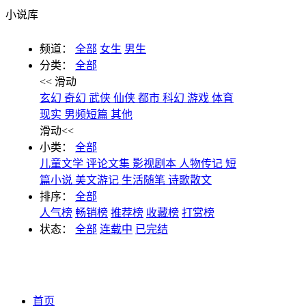
小说库
频道：
全部
女生
男生
分类：
全部
<< 滑动
玄幻
奇幻
武侠
仙侠
都市
科幻
游戏
体育
现实
男频短篇
其他
滑动<<
小类：
全部
儿童文学
评论文集
影视剧本
人物传记
短
篇小说
美文游记
生活随笔
诗歌散文
排序：
全部
人气榜
畅销榜
推荐榜
收藏榜
打赏榜
状态：
全部
连载中
已完结
首页