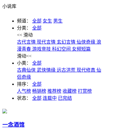
小说库
频道：
全部
女生
男生
分类：
全部
<< 滑动
古代言情
现代言情
玄幻言情
仙侠奇缘
浪
漫青春
游戏竞技
科幻空间
女频短篇
滑动<<
小类：
全部
古典仙侠
武侠情缘
远古洪荒
现代修真
仙
侣奇缘
排序：
全部
人气榜
畅销榜
推荐榜
收藏榜
打赏榜
状态：
全部
连载中
已完结
一念酒馆