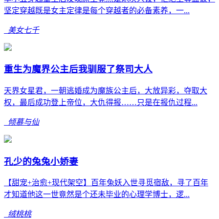
坚定穿越既是女主定律是每个穿越者的必备素养，一...
美女七千
重生为魔界公主后我驯服了祭司大人
天界女星君，一朝逃婚成为魔族公主后，大放异彩，夺取大
权，最后成功登上帝位，大仇得报……只是在报仇过程...
倾慕与仙
孔少的兔兔小娇妻
【甜宠+治愈+现代架空】百年兔妖入世寻觅宿敌，寻了百年
才知道他这一世竟然是个还未毕业的心理学博士，逻...
绒桃桃