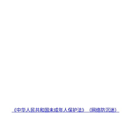
《中华人民共和国未成年人保护法》（网络防沉迷）