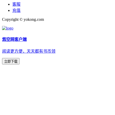
客服
充值
Copyright © yokong.com
悠空网客户端
阅读更方便，天天都有书币领
立即下载