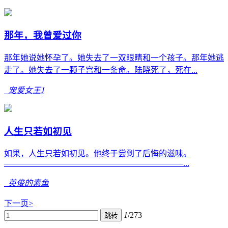
那年，我曾爱过你
那年她说她怀孕了。她失去了一双眼睛和一个孩子。那年她逃
走了。她失去了一颗子宫和一条命。陆晓死了，死在...
宠爱女王J
人生只若如初见
如果，人生只若如初见。他终于尝到了后悔的滋味。
——————————————————————...
英俊的素鱼
下一页>
1
/273
跳转