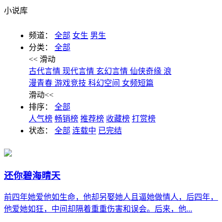
小说库
频道：
全部
女生
男生
分类：
全部
<< 滑动
古代言情
现代言情
玄幻言情
仙侠奇缘
浪
漫青春
游戏竞技
科幻空间
女频短篇
滑动<<
排序：
全部
人气榜
畅销榜
推荐榜
收藏榜
打赏榜
状态：
全部
连载中
已完结
还你碧海晴天
前四年她爱他如生命，他却另娶她人且逼她做情人，后四年，
他爱她如狂，中间却隔着重重伤害和误会。后来，他...